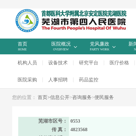
首页
医院概况
党风廉政
新
HOME
OVERVIEW
PARTY WORK
N
机构人员
设备技术
研究平台
医疗价格
医院采购
人事招聘
药品监控
您的位置：
首页
>
信息公开
>
咨询服务
>
便民服务
芜湖市区号：
0553
传 真：
4823568