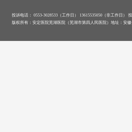
投诉电话： 0553-3028533（工作日） 13615535050（非工
版权所有：安定医院芜湖医院（芜湖市第四人民医院）地址：安徽省芜湖市