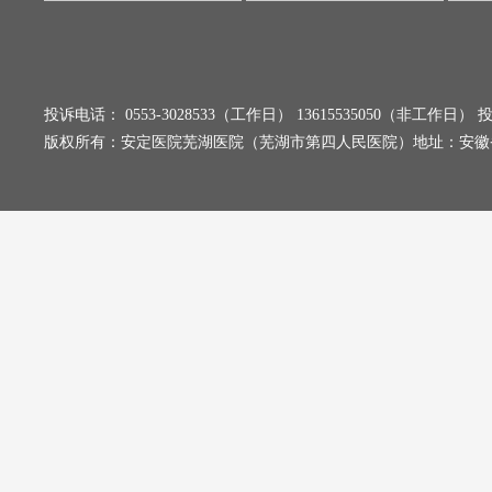
投诉电话： 0553-3028533（工作日） 13615535050（非工
版权所有：安定医院芜湖医院（芜湖市第四人民医院）地址：安徽省芜湖市