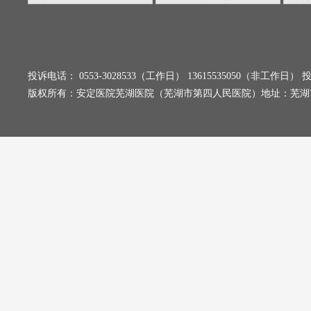
投诉电话： 0553-3028533（工作日） 13615535050（非工
版权所有：安定医院芜湖医院（芜湖市第四人民医院）地址：芜湖市弋江区乌