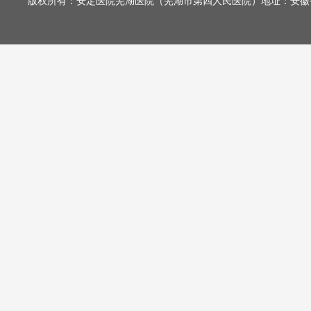
版权所有：安定医院芜湖医院（芜湖市第四人民医院）地址：安徽省芜湖市