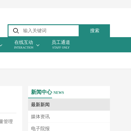
搜索
在线互动
员工通道
INTERACTION
STAFF ONLY
6773486
南陵分院病区
门诊
3028518
挂号室
新闻中心
3028512
NEWS
导医台
最新新闻
行政职能部门
媒体资讯
3028627
院长室
量管理
3028578
电子院报
招标办