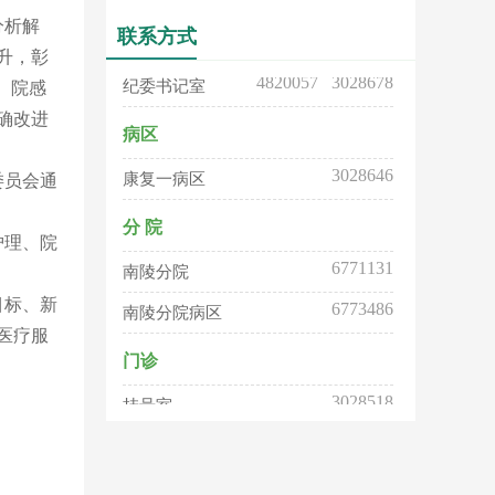
分析解
4813302 3028668
联系方式
副院长室
升，彰
4820057 3028678
纪委书记室
、院感
确改进
病区
3028646
康复一病区
委员会通
分 院
护理、院
6771131
南陵分院
6773486
南陵分院病区
目标、新
医疗服
门诊
3028518
挂号室
3028512
导医台
行政职能部门