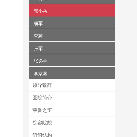
郭小兵
项军
查颖
张军
张必兰
李京渊
领导致辞
医院简介
荣誉之窗
院容院貌
6773486
南陵分院病区
组织结构