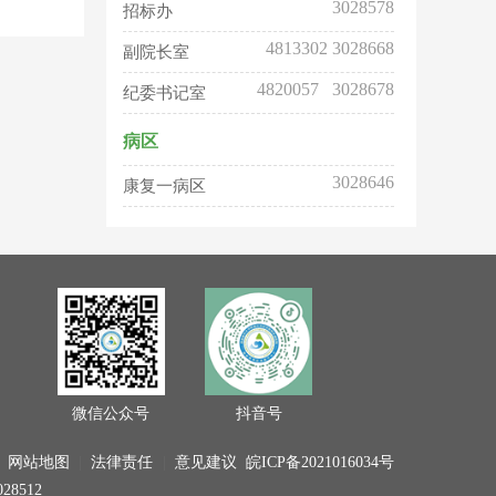
招标办
4813302 3028668
副院长室
4820057 3028678
纪委书记室
病区
3028646
康复一病区
分 院
6771131
南陵分院
6773486
南陵分院病区
门诊
3028518
挂号室
微信公众号
抖音号
3028512
导医台
|
网站地图
|
法律责任
|
意见建议
皖ICP备2021016034号
8512
行政职能部门