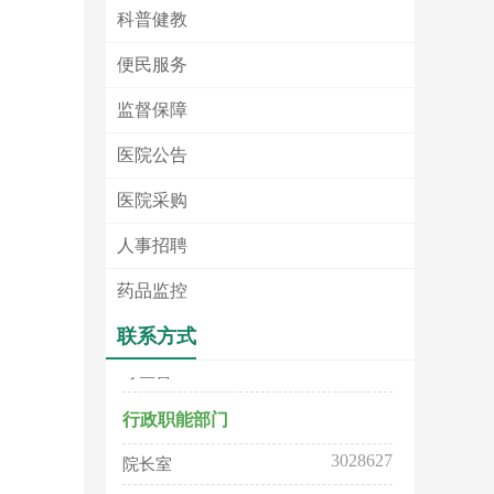
科普健教
便民服务
监督保障
医院公告
医院采购
6773486
南陵分院病区
人事招聘
门诊
药品监控
3028518
挂号室
联系方式
3028512
导医台
行政职能部门
3028627
院长室
3028578